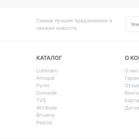
Самые лучшие предложения и
свежие новости
КАТАЛОГ
О К
Luminarc
О нас
Arcopal
Гаран
Pyrex
Отзы
Domenik
Конт
TVS
Карта
Attribute
Дого
Briverre
Pedrini