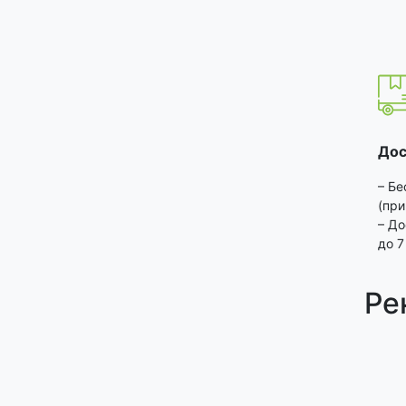
Дос
– Бе
(при
– До
до 7
Ре