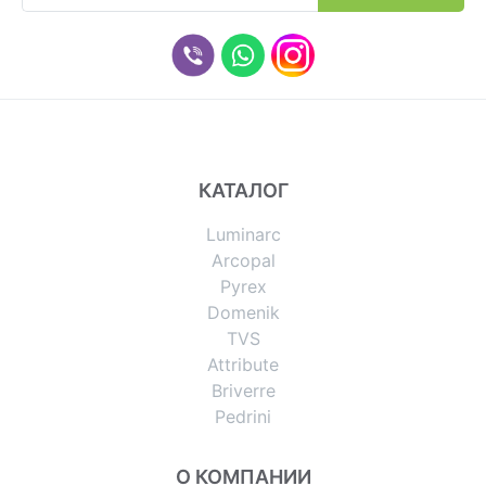
КАТАЛОГ
Luminarc
Arcopal
Pyrex
Domenik
TVS
Attribute
Briverre
Pedrini
О КОМПАНИИ