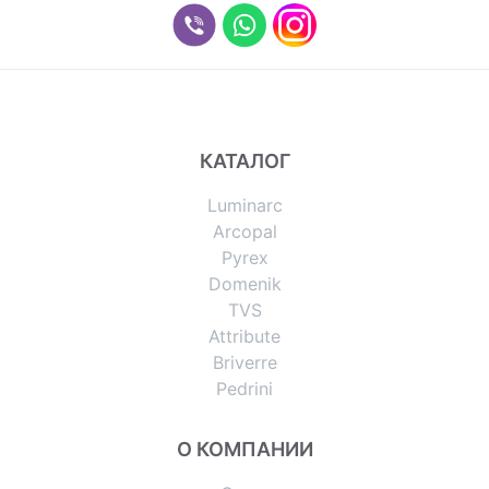
КАТАЛОГ
Luminarc
Arcopal
Pyrex
Domenik
TVS
Attribute
Briverre
Pedrini
О КОМПАНИИ