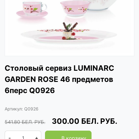
Столовый сервиз LUMINARC
GARDEN ROSE 46 предметов
6перс Q0926
Артикул:
Q0926
300.00
БЕЛ. РУБ.
541.80
БЕЛ. РУБ.
-
+
В корзину