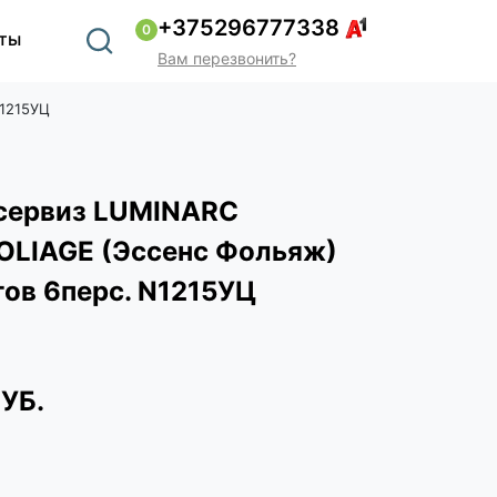
+375296777338
0
ты
Вам перезвонить?
N1215УЦ
сервиз LUMINARC
OLIAGE (Эссенс Фольяж)
ов 6перс. N1215УЦ
РУБ.