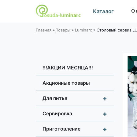
О 
Каталог
Главная
»
Товары
»
Luminarc
»
Столовый сервиз L
!!!АКЦИИ МЕСЯЦА!!!
Акционные товары
+
Для питья
+
Сервировка
+
Приготовление