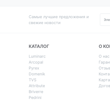
Самые лучшие предложения и
свежие новости
КАТАЛОГ
О К
Luminarc
О нас
Arcopal
Гаран
Pyrex
Отзы
Domenik
Конт
TVS
Карта
Attribute
Дого
Briverre
Pedrini