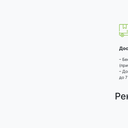
Дос
– Бе
(при
– До
до 7
Ре