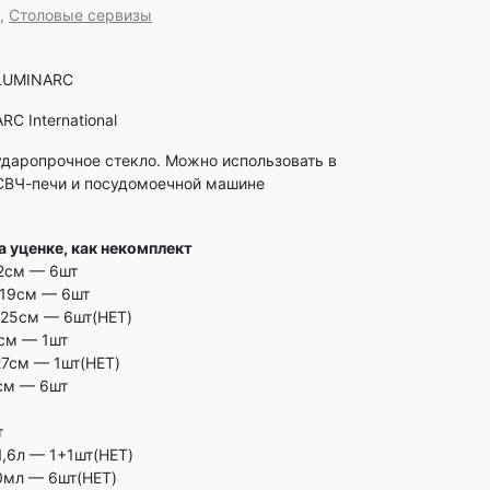
c
,
Столовые сервизы
LUMINARC
ARC International
ударопрочное стекло. Можно использовать в
СВЧ-печи и посудомоечной машине
а уценке, как некомплект
22см — 6шт
 19см — 6шт
 25см — 6шт(НЕТ)
см — 1шт
27см — 1шт(НЕТ)
см — 6шт
т
,6л — 1+1шт(НЕТ)
0мл — 6шт(НЕТ)