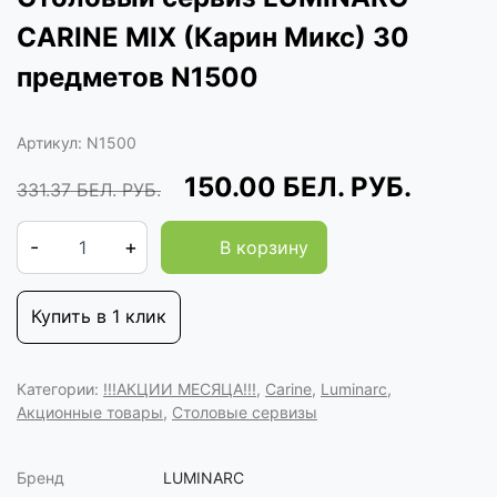
CARINE MIX (Карин Микс) 30
предметов N1500
Артикул:
N1500
150.00
БЕЛ. РУБ.
331.37
БЕЛ. РУБ.
-
+
В корзину
Купить в 1 клик
Категории:
!!!АКЦИИ МЕСЯЦА!!!
,
Carine
,
Luminarc
,
Акционные товары
,
Столовые сервизы
Бренд
LUMINARC