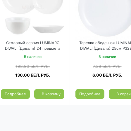
Столовый сервиз LUMINARC
Тарелка обеденная LUMINA
DIWALI (Дивали) 24 предмета
DIWALI (Дивали) 25см P32
Q7501-24
(D6905)
В наличии
В наличии
198.90
БЕЛ. РУБ.
7.38
БЕЛ. РУБ.
130.00
БЕЛ. РУБ.
6.00
БЕЛ. РУБ.
Подробнее
В корзину
Подробнее
В корзи