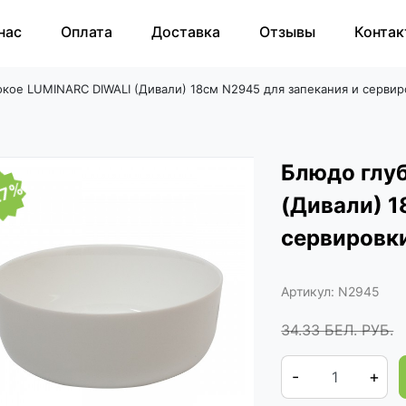
нас
Оплата
Доставка
Отзывы
Контак
кое LUMINARC DIWALI (Дивали) 18см N2945 для запекания и сервир
Блюдо глу
27%
(Дивали) 1
сервировк
Артикул:
N2945
34.33
БЕЛ. РУБ.
-
+