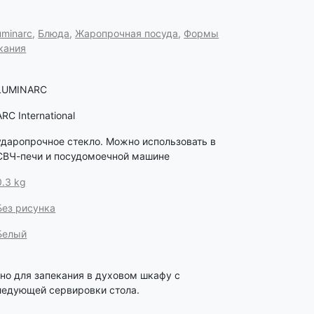
uminarc
,
Блюда
,
Жаропрочная посуда
,
Формы
кания
LUMINARC
ARC International
ударопрочное стекло. Можно использовать в
СВЧ-печи и посудомоечной машине
0.3 kg
Без рисунка
Белый
но для запекания в духовом шкафу с
едующей сервировки стола.