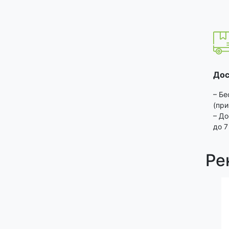
Дос
– Бе
(при
– До
до 7
Ре