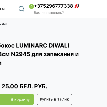
+375296777338
0
ты
Вам перезвонить?
овки
бокое LUMINARC DIWALI
8см N2945 для запекания и
и
25.00
БЕЛ. РУБ.
Купить в 1 клик
В корзину