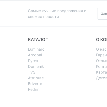
Самые лучшие предложения и
свежие новости
КАТАЛОГ
О К
Luminarc
О нас
Arcopal
Гаран
Pyrex
Отзы
Domenik
Конт
TVS
Карта
Attribute
Дого
Briverre
Pedrini