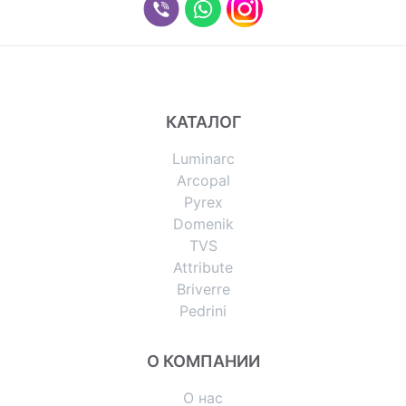
КАТАЛОГ
Luminarc
Arcopal
Pyrex
Domenik
TVS
Attribute
Briverre
Pedrini
О КОМПАНИИ
О нас