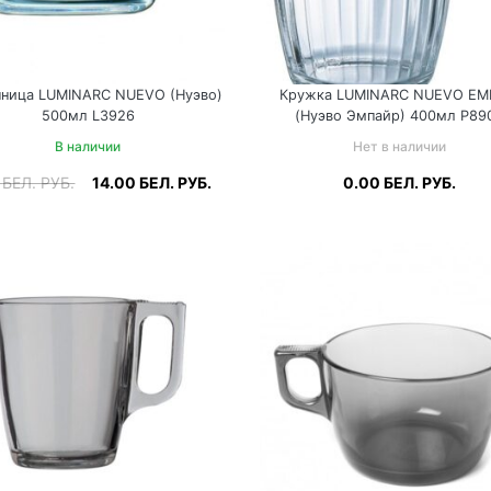
нница LUMINARC NUEVO (Нуэво)
Кружка LUMINARC NUEVO EM
500мл L3926
(Нуэво Эмпайр) 400мл P89
В наличии
Нет в наличии
2
БЕЛ. РУБ.
14.00
БЕЛ. РУБ.
0.00
БЕЛ. РУБ.
одробнее
В корзину
Подробнее