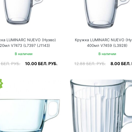
жка LUMINARC NUEVO (Нуэво)
Кружка LUMINARC NUEVO (Ну
20мл V7473 (L7397 (J1143)
400мл V7459 (L3928)
В наличии
В наличии
7
БЕЛ. РУБ.
10.00
БЕЛ. РУБ.
12.88
БЕЛ. РУБ.
8.00
БЕЛ. 
%
одробнее
В корзину
Подробнее
В корзи