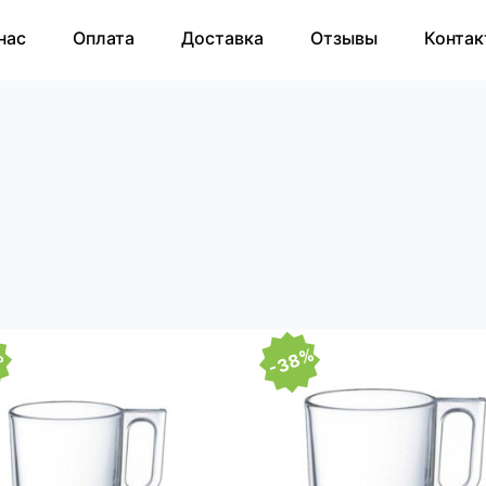
нас
Оплата
Доставка
Отзывы
Контак
-38%
%