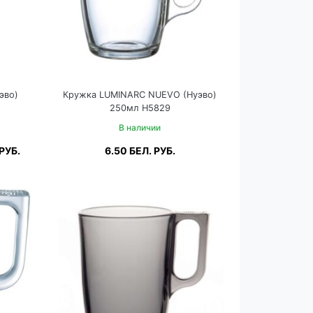
эво)
Кружка LUMINARC NUEVO (Нуэво)
250мл H5829
В наличии
РУБ.
6.50
БЕЛ. РУБ.
ну
Подробнее
В корзину