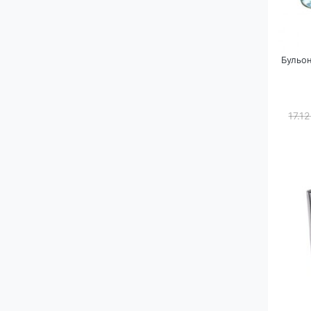
Бульо
17.1
П