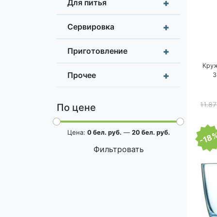
+
Для питья
+
Сервировка
+
Приготовление
Кру
+
Прочее
3
11.8
По цене
Цена:
0 бел. руб.
—
20 бел. руб.
-18
П
Фильтровать