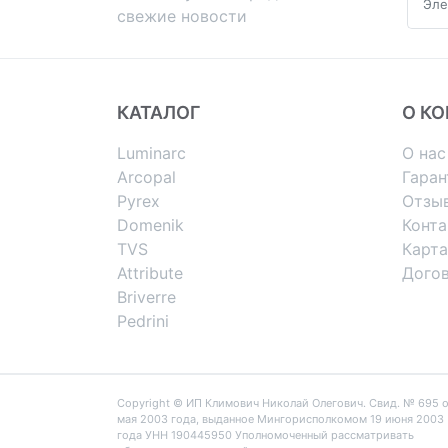
свежие новости
КАТАЛОГ
О К
Luminarc
О нас
Arcopal
Гаран
Pyrex
Отзы
Domenik
Конт
TVS
Карта
Attribute
Дого
Briverre
Pedrini
Copyright © ИП Климович Николай Олегович. Cвид. № 695 о
мая 2003 года, выданное Мингорисполкомом 19 июня 2003
года УНН 190445950 Уполномоченный рассматривать