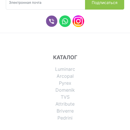
КАТАЛОГ
Luminarc
Arcopal
Pyrex
Domenik
TVS
Attribute
Briverre
Pedrini