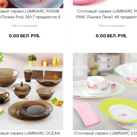
овый сервиз LUMINARC POEME
Столовый сервиз LUMINARC P
(Поэма Роз) 38+7 предметов 6
PINK (Пьюмэ Пинк) 46 предмет
перс. E0131
перс. N6729
Нет в наличии
Нет в наличии
0.00
БЕЛ. РУБ.
0.00
БЕЛ. РУБ.
%
Подробнее
Подробнее
овый сервиз LUMINARC OCEAN
Столовый сервиз LUMINARC E