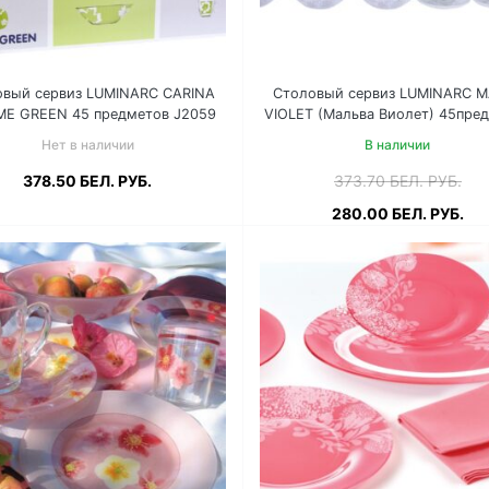
овый сервиз LUMINARC CARINA
Столовый сервиз LUMINARC 
ME GREEN 45 предметов J2059
VIOLET (Мальва Виолет) 45пре
J9218
Нет в наличии
В наличии
378.50
БЕЛ. РУБ.
373.70
БЕЛ. РУБ.
280.00
БЕЛ. РУБ.
Подробнее
Подробнее
В корзи