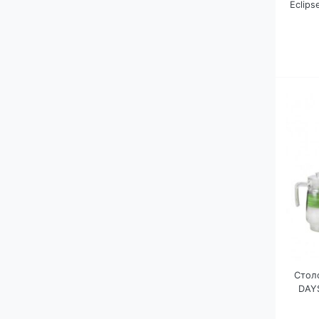
Eclips
П
Стол
DAY