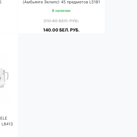
5
(Амбьянте Эклипс) 45 предметов L5181
В наличии
210.40
БЕЛ. РУБ.
140.00
БЕЛ. РУБ.
Подробнее
В корзину
BELE
. L8413