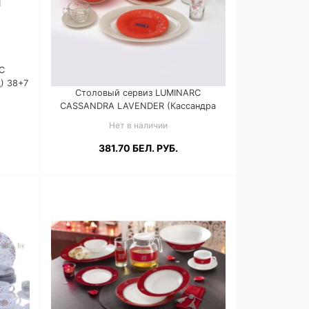
C
) 38+7
Столовый сервиз LUMINARC
CASSANDRA LAVENDER (Кассандра
лавендер) 38+7 предметов 6перс
Нет в наличии
L4287
381.70
БЕЛ. РУБ.
Подробнее