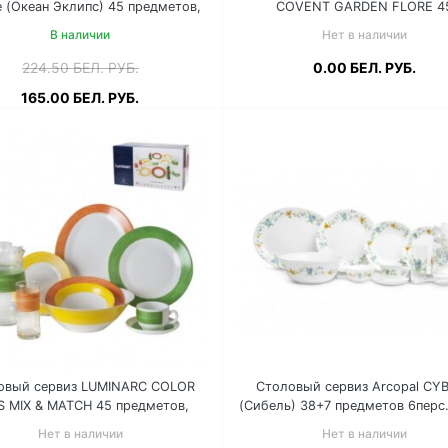
e (Океан Эклипс) 45 предметов,
COVENT GARDEN FLORE 4
6 перс. L5110
предметов, 6перс. L6656
В наличии
Нет в наличии
224.50
БЕЛ. РУБ.
0.00
БЕЛ. РУБ.
165.00
БЕЛ. РУБ.
Подробнее
одробнее
В корзину
овый сервиз LUMINARC COLOR
Столовый сервиз Arcopal CY
S MIX & MATCH 45 предметов,
(Сибель) 38+7 предметов 6перс
6перс. N6415
Нет в наличии
Нет в наличии