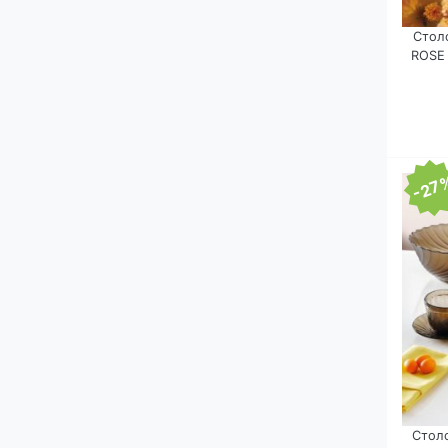
Стол
ROSE 
-27
Стол